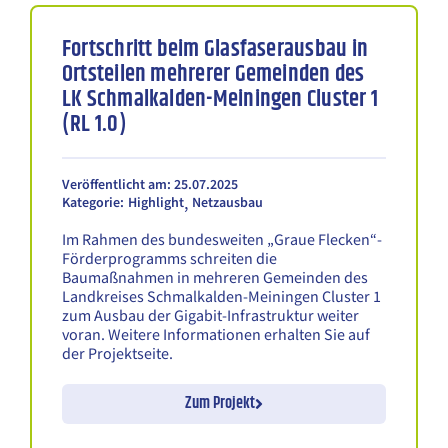
Teilnahmewettbewerb
Fortschritt beim Glasfaserausbau in
Alle
Ortsteilen mehrerer Gemeinden des
Aktiv
(0)
LK Schmalkalden-Meiningen Cluster 1
Beendet
(1)
(RL 1.0)
Projektpartner
Alle
Veröffentlicht am: 25.07.2025
Netzbetreiber
(1)
,
Kategorie:
Highlight
Netzausbau
Cluster
Im Rahmen des bundesweiten „Graue Flecken“-
Förderprogramms schreiten die
Veröffentlichung
Baumaßnahmen in mehreren Gemeinden des
Landkreises Schmalkalden-Meiningen Cluster 1
zum Ausbau der Gigabit-Infrastruktur weiter
voran. Weitere Informationen erhalten Sie auf
der Projektseite.
Zum Projekt