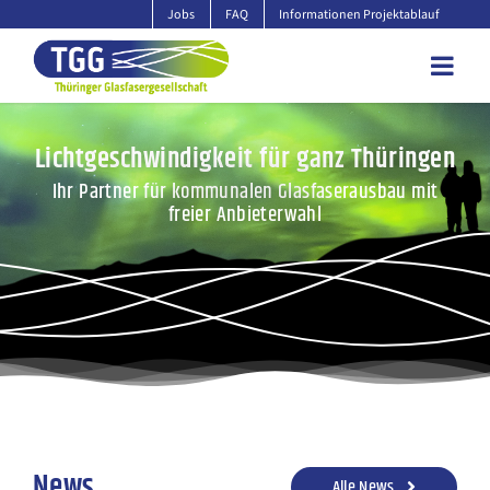
Zum
Jobs
FAQ
Informationen Projektablauf
Inhalt
springen
Lichtgeschwindigkeit für ganz Thüringen
Ihr Partner für kommunalen Glasfaserausbau mit
freier Anbieterwahl
News
Alle News