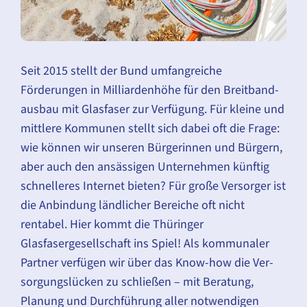
Seit 2015 stellt der Bund um­fangreiche
Förderungen in Milliarden­höhe für den Breit­band­
ausbau mit Glasfaser zur Ver­fügung. Für kleine und
mittlere Kommunen stellt sich dabei oft die Frage:
wie können wir unseren Bürger­innen und Bürgern,
aber auch den ansässigen Unter­nehmen künftig
schnelleres Internet bieten? Für große Ver­sorger ist
die An­bindung ländlicher Bereiche oft nicht
rentabel. Hier kommt die Thüringer
Glasfasergesellschaft ins Spiel! Als kommunaler
Partner verfügen wir über das Know-how die Ver­
sorgungs­lücken zu schließen – mit Beratung,
Planung und Durch­führung aller not­wendigen