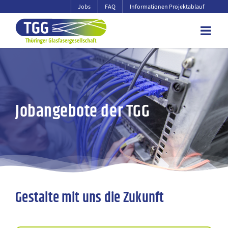
Zum
Jobs
FAQ
Informationen Projektablauf
Inhalt
springen
Jobangebote der TGG
Gestalte mit uns die Zukunft