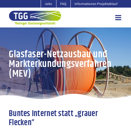
Zum
Jobs
FAQ
Informationen Projektablauf
Inhalt
springen
Glasfaser-Netzausbau und
Markterkundungsverfahren
(MEV)
Buntes Internet statt „grauer
Flecken“