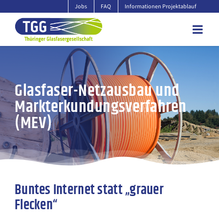
Zum
Jobs
FAQ
Informationen Projektablauf
Inhalt
springen
Glasfaser-Netzausbau und
Markterkundungsverfahren
(MEV)
Buntes Internet statt „grauer
Flecken“