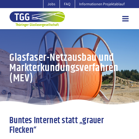
Zum
Jobs
FAQ
Informationen Projektablauf
Inhalt
springen
Glasfaser-Netzausbau und
Markterkundungsverfahren
(MEV)
Buntes Internet statt „grauer
Flecken“