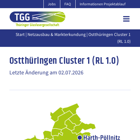
Zum
Jobs
FAQ
Informationen Projektablauf
Inhalt
springen
Start
|
Netzausbau & Markterkundung
| Ostthüringen Cluster 1
(RL 1.0)
Ostthüringen Cluster 1 (RL 1.0)
Letzte Änderung am 02.07.2026