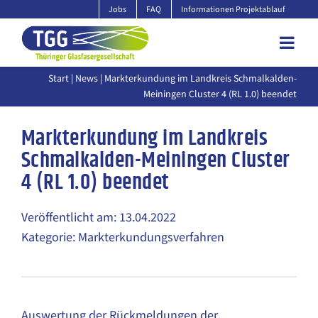
Zum
Jobs
FAQ
Informationen Projektablauf
Inhalt
springen
Start
|
News
| Markterkundung im Landkreis Schmalkalden-
Meiningen Cluster 4 (RL 1.0) beendet
Markterkundung im Landkreis
Schmalkalden-Meiningen Cluster
4 (RL 1.0) beendet
Veröffentlicht am: 13.04.2022
Kategorie: Markterkundungsverfahren
Auswertung der Rückmeldungen der