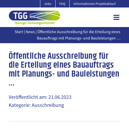
Zum
Jobs
FAQ
Informationen Projektablauf
Inhalt
springen
Start
|
News
| Öffentliche Ausschreibung für die Erteilung eines
Bauauftrags mit Planungs- und Bauleistungen …
Öffentliche Ausschreibung für
die Erteilung eines Bauauftrags
mit Planungs- und Bauleistungen
…
Veröffentlicht am: 21.06.2023
Kategorie: Ausschreibung