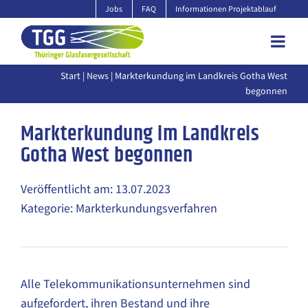
Zum
Jobs
FAQ
Informationen Projektablauf
Inhalt
springen
Start
|
News
| Markterkundung im Landkreis Gotha West
begonnen
Markterkundung im Landkreis
Gotha West begonnen
Veröffentlicht am: 13.07.2023
Kategorie: Markterkundungsverfahren
Alle Telekommunikationsunternehmen sind
aufgefordert, ihren Bestand und ihre