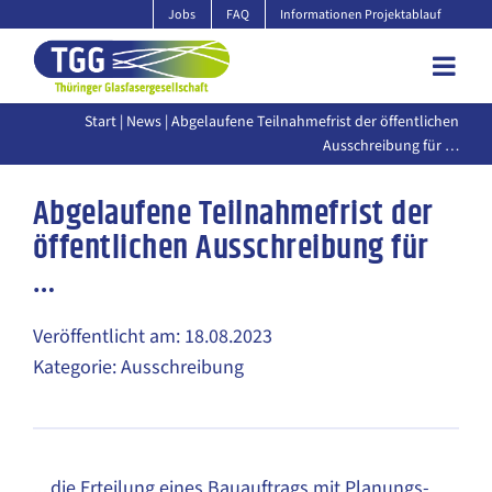
Zum
Jobs
FAQ
Informationen Projektablauf
Inhalt
springen
Start
|
News
| Abgelaufene Teilnahmefrist der öffentlichen
Ausschreibung für …
Abgelaufene Teilnahmefrist der
öffentlichen Ausschreibung für
…
Veröffentlicht am: 18.08.2023
Kategorie: Ausschreibung
... die Erteilung eines Bauauftrags mit Planungs-