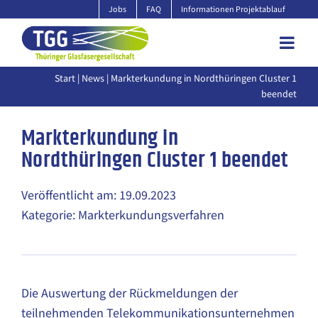
Zum
Jobs
FAQ
Informationen Projektablauf
Inhalt
springen
Start
|
News
| Markterkundung in Nordthüringen Cluster 1
beendet
Markterkundung in
Nordthüringen Cluster 1 beendet
Veröffentlicht am: 19.09.2023
Kategorie: Markterkundungsverfahren
Die Auswertung der Rückmeldungen der
teilnehmenden Telekommunikationsunternehmen