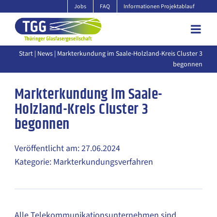
Zum
Jobs
FAQ
Informationen Projektablauf
Inhalt
springen
Start
|
News
| Markterkundung im Saale-Holzland-Kreis Cluster 3
begonnen
Markterkundung im Saale-
Holzland-Kreis Cluster 3
begonnen
Veröffentlicht am: 27.06.2024
Kategorie: Markterkundungsverfahren
Alle Telekommunikationsunternehmen sind