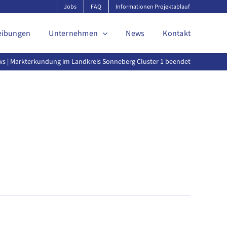
Jobs
FAQ
Informationen Projektablauf
eibungen
Unternehmen
News
Kontakt
ws
| Markterkundung im Landkreis Sonneberg Cluster 1 beendet