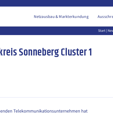
Netzausbau & Markterkundung
Ausschr
Start
|
Ne
reis Sonneberg Cluster 1
menden Telekommunikations­unternehmen hat