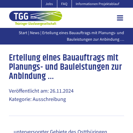
Zum
Jobs
FAQ
Informationen Projektablauf
Inhalt
springen
Start
|
News
| Erteilung eines Bauauftrags mit Planungs- und
Bauleistungen zur Anbindung …
Erteilung eines Bauauftrags mit
Planungs- und Bauleistungen zur
Anbindung …
Veröffentlicht am: 26.11.2024
Kategorie: Ausschreibung
... unterversorgter Gebiete des Ostthüringen