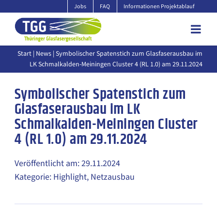
Zum
Jobs
FAQ
Informationen Projektablauf
Inhalt
springen
Start
|
News
| Symbolischer Spatenstich zum Glasfaserausbau im
LK Schmalkalden-Meiningen Cluster 4 (RL 1.0) am 29.11.2024
Symbolischer Spatenstich zum
Glasfaserausbau im LK
Schmalkalden-Meiningen Cluster
4 (RL 1.0) am 29.11.2024
Veröffentlicht am: 29.11.2024
Kategorie: Highlight, Netzausbau