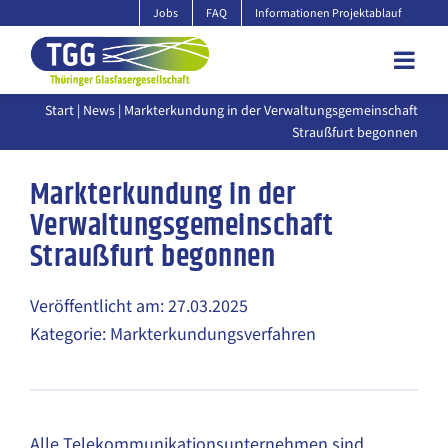
Zum
Jobs
FAQ
Informationen Projektablauf
Inhalt
springen
Start
|
News
| Markterkundung in der Verwaltungsgemeinschaft
Straußfurt begonnen
Markterkundung in der
Verwaltungsgemeinschaft
Straußfurt begonnen
Veröffentlicht am: 27.03.2025
Kategorie: Markterkundungsverfahren
Alle Telekommunikationsunternehmen sind