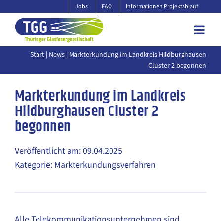
Zum
Jobs
FAQ
Informationen Projektablauf
Inhalt
springen
Start
|
News
| Markterkundung im Landkreis Hildburghausen
Cluster 2 begonnen
Markterkundung im Landkreis
Hildburghausen Cluster 2
begonnen
Veröffentlicht am: 09.04.2025
Kategorie: Markterkundungsverfahren
Alle Telekommunikationsunternehmen sind