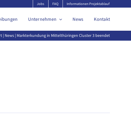
Jobs
FAQ
Informationen Projektablauf
eibungen
Unternehmen
News
Kontakt
rt
|
News
| Markterkundung in Mittelthüringen Cluster 3 beendet