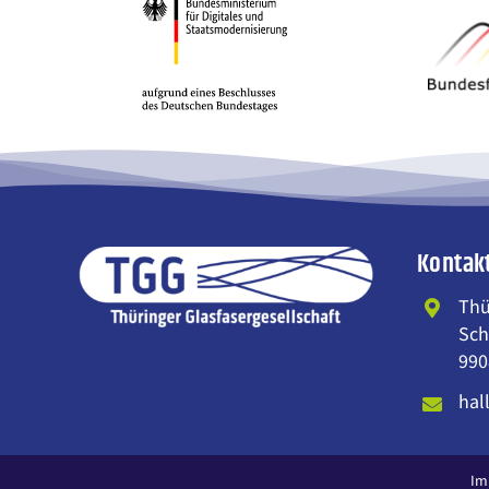
Kontak
Thü
Sch
990
hal
Im