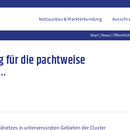
Netzausbau & Markterkundung
Ausschr
Start
|
News
| Öffentli
g für die pachtweise
 …
andnetzes in unterversorgten Gebieten der Cluster