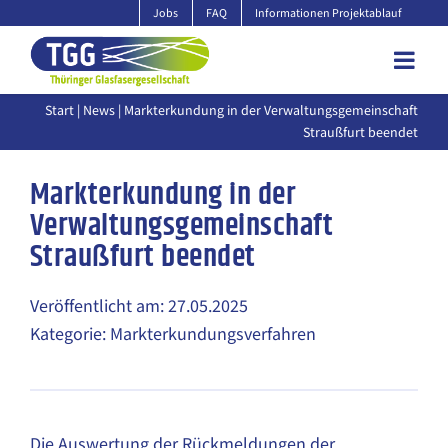
Zum
Jobs
FAQ
Informationen Projektablauf
Inhalt
springen
Start
|
News
| Markterkundung in der Verwaltungsgemeinschaft
Straußfurt beendet
Markterkundung in der
Verwaltungsgemeinschaft
Straußfurt beendet
Veröffentlicht am: 27.05.2025
Kategorie: Markterkundungsverfahren
Die Auswertung der Rückmeldungen der