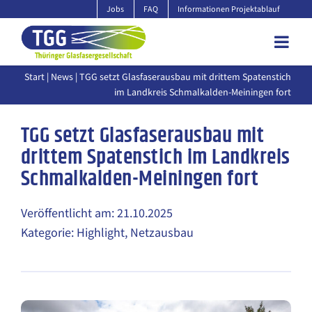
Zum
Jobs
FAQ
Informationen Projektablauf
Inhalt
springen
Start
|
News
| TGG setzt Glasfaserausbau mit drittem Spatenstich
im Landkreis Schmalkalden-Meiningen fort
TGG setzt Glasfaserausbau mit
drittem Spatenstich im Landkreis
Schmalkalden-Meiningen fort
Veröffentlicht am: 21.10.2025
Kategorie: Highlight, Netzausbau