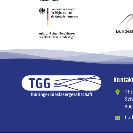
Kontak
Thü
Sch
990
hal