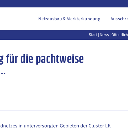
Netzausbau & Markterkundung
Ausschr
Start
|
News
| Öffentli
g für die pachtweise
 …
andnetzes in unterversorgten Gebieten der Cluster LK