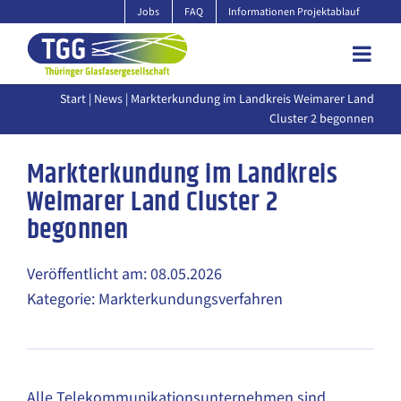
Zum
Jobs
FAQ
Informationen Projektablauf
Inhalt
springen
Start
|
News
| Markterkundung im Landkreis Weimarer Land
Cluster 2 begonnen
Markterkundung im Landkreis
Weimarer Land Cluster 2
begonnen
Veröffentlicht am: 08.05.2026
Kategorie: Markterkundungsverfahren
Alle Telekommunikationsunternehmen sind