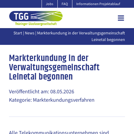
Zum
Jobs
FAQ
Informationen Projektablauf
Inhalt
springen
Start
|
News
| Markterkundung in der Verwaltungsgemeinschaft
Leinetal begonnen
Markterkundung in der
Verwaltungsgemeinschaft
Leinetal begonnen
Veröffentlicht am: 08.05.2026
Kategorie: Markterkundungsverfahren
Alle Telekommunikationsunternehmen sind