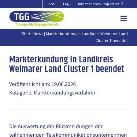
Zum
Jobs
FAQ
Informationen Projektablauf
Inhalt
springen
Start
|
News
| Markterkundung in Landkreis Weimarer Land
Cluster 1 beendet
Markterkundung in Landkreis
Weimarer Land Cluster 1 beendet
Veröffentlicht am: 19.06.2026
Kategorie: Markterkundungsverfahren
Die Auswertung der Rückmeldungen der
teilnehmenden Telekommunikationsunternehmen