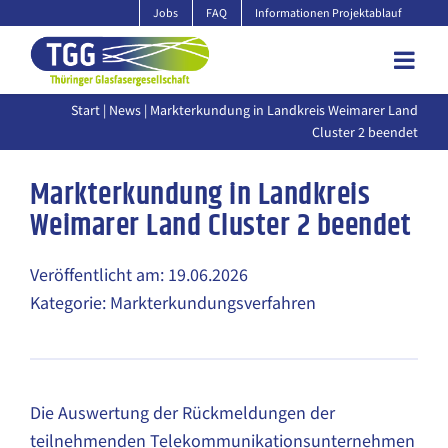
Zum
Jobs
FAQ
Informationen Projektablauf
Inhalt
springen
Start
|
News
| Markterkundung in Landkreis Weimarer Land
Cluster 2 beendet
Markterkundung in Landkreis
Weimarer Land Cluster 2 beendet
Veröffentlicht am: 19.06.2026
Kategorie: Markterkundungsverfahren
Die Auswertung der Rückmeldungen der
teilnehmenden Telekommunikationsunternehmen