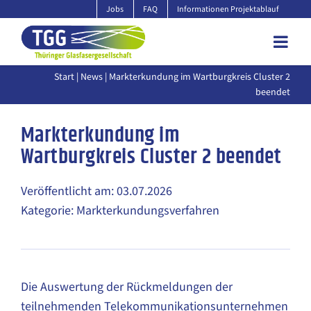
Zum
Jobs
FAQ
Informationen Projektablauf
Inhalt
springen
Start
|
News
| Markterkundung im Wartburgkreis Cluster 2
beendet
Markterkundung im
Wartburgkreis Cluster 2 beendet
Veröffentlicht am: 03.07.2026
Kategorie: Markterkundungsverfahren
Die Auswertung der Rückmeldungen der
teilnehmenden Telekommunikationsunternehmen