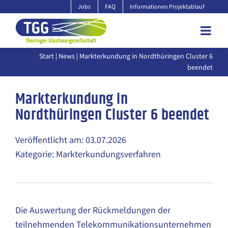
Zum
Jobs
FAQ
Informationen Projektablauf
Inhalt
springen
Start
|
News
| Markterkundung in Nordthüringen Cluster 6
beendet
Markterkundung in
Nordthüringen Cluster 6 beendet
Veröffentlicht am: 03.07.2026
Kategorie: Markterkundungsverfahren
Die Auswertung der Rückmeldungen der
teilnehmenden Telekommunikationsunternehmen